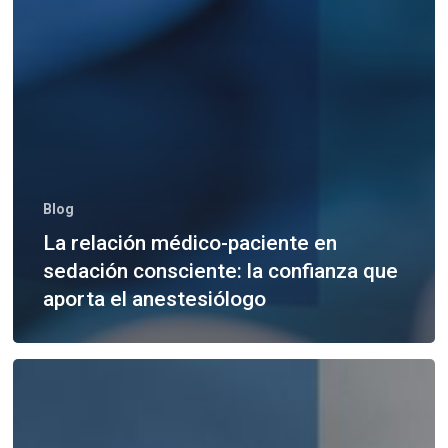
Blog
La relación médico-paciente en
sedación consciente: la confianza que
aporta el anestesiólogo
Sedación
endovenosa:
ventajas