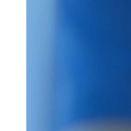
relación
médico-
paciente
en
sedación
consciente:
la
confianza
que
aporta
el
anestesiólogo