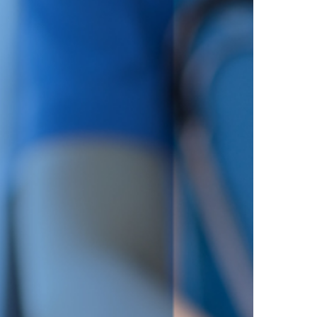
ación
dico-
iente
ación
sciente:
fianza
e
rta
stesiólogo