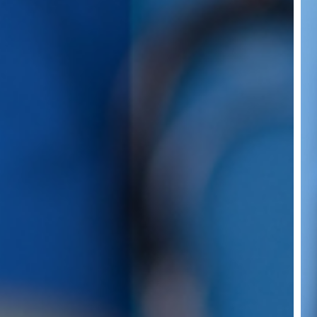
rel
mé
pac
en
sed
con
la
con
qu
apo
el
ane