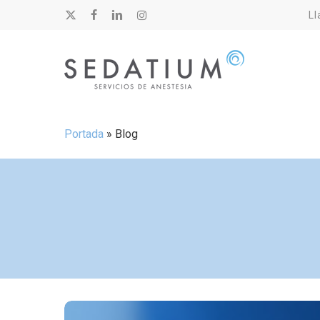
Skip
Ll
x-
facebook
linkedin
instagram
to
twitter
main
content
Portada
»
Blog
La