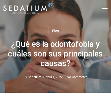
Skip
Men
to
Close
main
Menu
content
Blog
¿Qué es la odontofobia y
cuáles son sus principales
causas?
By
Sedatium
abril 1, 2022
No Comments